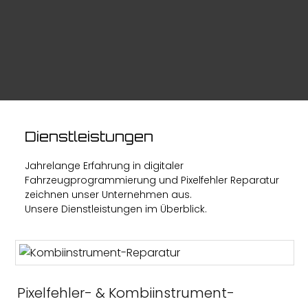
Service
Dienstleistungen
Ihr Fahrzeug ist bei uns in absolut sicheren und
zuverlässigen Händen.
Jahrelange Erfahrung in digitaler
Fahrzeugprogrammierung und Pixelfehler Reparatur
zeichnen unser Unternehmen aus.
Unsere Dienstleistungen im Überblick.
Pixelfehler- & Kombiinstrument-